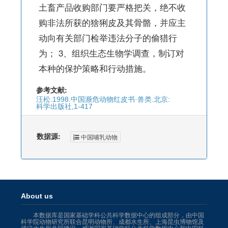
土畜产品收购部门要严格把关，绝不收
购非法所获的猞猁皮及其骨骼，并应主
动向有关部门检举违法分子的偷猎行
为； 3、组织生态生物学调查，制订对
本种的保护策略和行动措施。
参考文献:
汪松.1998.中国濒危动物红皮书·兽类.北京:
科学出版社,1-417
数据源:
中国哺乳动物
About us
本数据库是国家基础学科公共科学数据中心的组成部分，由中国
科学院动物研究所联合昆明动物所、成都水生所、上海昆虫博物馆及