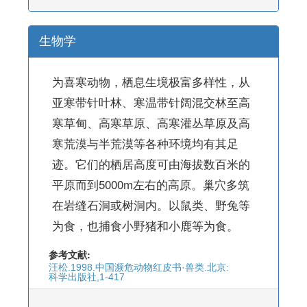
生物学
为喜寒动物，栖息生境极富多样性，从
亚寒带针叶林、寒温带针阔混交林至高
寒草甸、高寒草原、高寒灌丛草原及高
寒荒漠与半荒漠等各种环境均有其足
迹。它们的栖居高度可由海拔数百米的
平原而到5000m左右的高原。巢穴多筑
在岩缝石洞或树洞内。以鼠类、野兔等
为食，也捕食小野猪和小鹿等为食。
参考文献:
汪松.1998.中国濒危动物红皮书·兽类.北京:
科学出版社,1-417