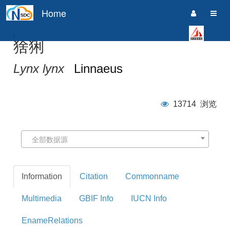
Home
i
猞猁
Lynx lynx
Linnaeus
13714
浏览
全部数据源
Information
Citation
Commonname
Multimedia
GBIF Info
IUCN Info
EnameRelations