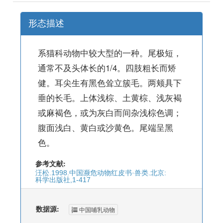
形态描述
系猫科动物中较大型的一种。尾极短，
通常不及头体长的1/4。四肢粗长而矫
健。耳尖生有黑色耸立簇毛。两颊具下
垂的长毛。上体浅棕、土黄棕、浅灰褐
或麻褐色，或为灰白而间杂浅棕色调；
腹面浅白、黄白或沙黄色。尾端呈黑
色。
参考文献:
汪松.1998.中国濒危动物红皮书·兽类.北京:
科学出版社,1-417
数据源:
中国哺乳动物