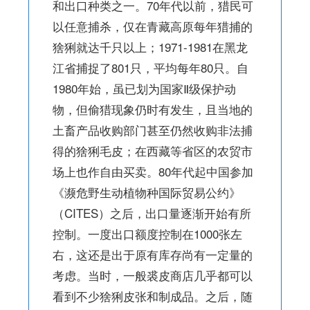
和出口种类之一。70年代以前，猎民可
以任意捕杀，仅在青藏高原每年猎捕的
猞猁就达千只以上；1971-1981在黑龙
江省捕捉了801只，平均每年80只。自
1980年始，虽已划为国家Ⅱ级保护动
物，但偷猎现象仍时有发生，且当地的
土畜产品收购部门甚至仍然收购非法捕
得的猞猁毛皮；在西藏等省区的农贸市
场上也作自由买卖。80年代起中国参加
《濒危野生动植物种国际贸易公约》
（CITES）之后，出口量逐渐开始有所
控制。一度出口额度控制在1000张左
右，这还是出于原有库存尚有一定量的
考虑。当时，一般裘皮商店几乎都可以
看到不少猞猁皮张和制成品。之后，随