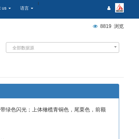
i
 us
语言
8819
浏览
全部数据源
而带绿色闪光；上体橄榄青铜色，尾栗色，前额