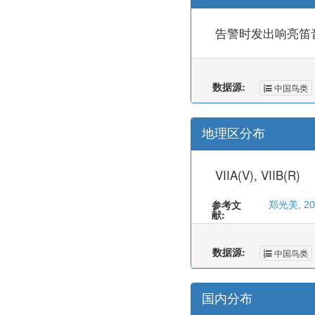
告警时发出响亮笛
数据源:
中国鸟类
地理区分布
VIIA(V), VIIB(R)
参考文
郑光美, 2
献:
数据源:
中国鸟类
国内分布