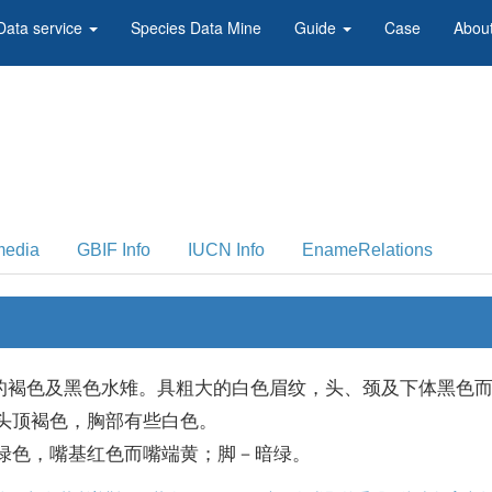
Data service
Species Data Mine
Guide
Case
About
media
GBIF Info
IUCN Info
EnameRelations
米)的褐色及黑色水雉。具粗大的白色眉纹，头、颈及下体黑色
头顶褐色，胸部有些白色。
绿色，嘴基红色而嘴端黄；脚－暗绿。