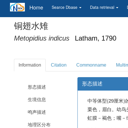
Home
Searce Dbase
Data retrieval
铜翅水雉
Metopidius indicus
Latham, 1790
Information
Citation
Commonname
Multi
形态描述
形态描述
中等体型(29厘
生境信息
栗色，眉白。幼鸟
鸣声描述
虹膜－褐色；嘴－
地理区分布