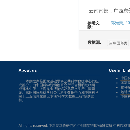
云南南部，广西东
参考文
郑光美, 2
献:
数据源:
中国鸟类
About us
Useful Lin
中国
本数据库是国家基础学科公共科学数据中心的组
国家
成部分，由中国科学院动物研究所联合昆明动物所、
物种
成都水生所、上海昆虫博物馆及武汉水生所共同建
地球
设。感谢国家基础学科公共科学数据中心和中国科学
院十三五信息化建设专项“科学大数据工程”提供支
中国
持。
All rights reserved.
中科院动物研究所 中科院昆明动物研究所 中科院成