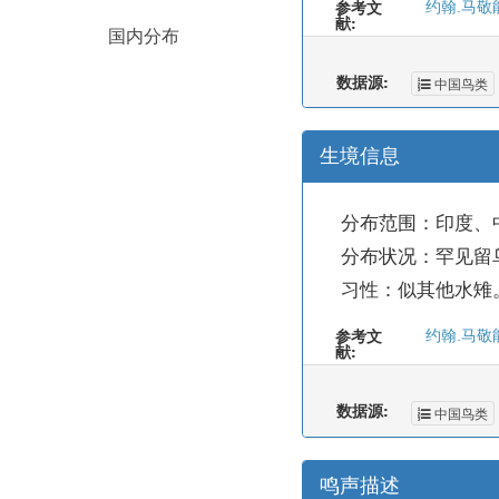
参考文
约翰.马敬
献:
国内分布
数据源:
中国鸟类
生境信息
分布范围：印度、
分布状况：罕见留
习性：似其他水雉
参考文
约翰.马敬
献:
数据源:
中国鸟类
鸣声描述