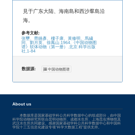
見于广东大陆、海南島和西沙羣島沿
海。
参考文献:
张壐、齊錘彥、樓子康、黃修明、馬繡
同、劉月英、徐鳳山.1964.《中国动物图
谱》软体动物（第一册）.北京:科学出版
社,1-84
数据源:
中国动物图谱
About us
本数据库是国家基础学科公共科学数据中心的组成部分，由中国
科学院动物研究所联合昆明动物所、成都水生所、上海昆虫博物馆及
武汉水生所共同建设。感谢国家基础学科公共科学数据中心和中国科
学院十三五信息化建设专项“科学大数据工程”提供支持。