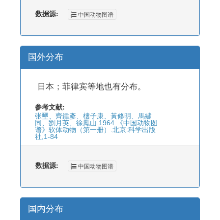
数据源:
中国动物图谱
国外分布
日本；菲律宾等地也有分布。
参考文献:
张壐、齊錘彥、樓子康、黃修明、馬繡
同、劉月英、徐鳳山.1964.《中国动物图
谱》软体动物（第一册）.北京:科学出版
社,1-84
数据源:
中国动物图谱
国内分布