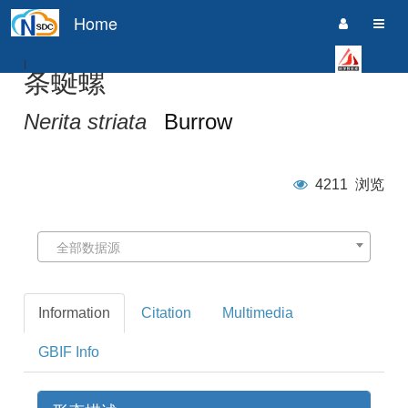
Home
i
条蜒螺
Nerita striata
Burrow
4211
浏览
全部数据源
Information
Citation
Multimedia
GBIF Info