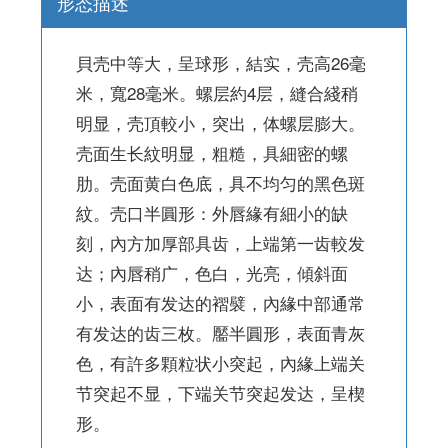
形态描述
貝壳中等大，呈球形，結实，壳高26毫
米，寬28毫米。螺层約4层，縫合綫稍
明显，壳頂較小，突出，体螺层膨大。
壳面生长紋明显，粗糙，具細密的螺
肋。壳面黄白色底，具不均匀的黑色斑
紋。壳口半圓形：外唇緣有細小的缺
刻，內方加厚部具齿，上端第一齿較发
达；內唇稍广，色白，光亮，傾斜面
小，表面有发达的褶襞，內緣中部通常
有发达的齿三枚。靨半圓形，表面青灰
色，有許多顆粒状小突起，內緣上端关
节突起不显，下端关节突起发达，呈楔
形。