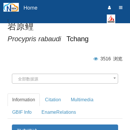
Home
i
岩原鲤
Procypris rabaudi
Tchang
3516
浏览
全部数据源
Information
Citation
Multimedia
GBIF Info
EnameRelations