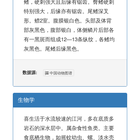
鳍，硬刺强大且后缘有锯齿。臀鳍硬刺
特别强大，后缘亦有锯齿。尾鳍深叉
形。鳔2室。腹膜银白色。头部及体背
部灰黑色，腹部银白，体侧鳞片后部各
有一黑斑而组成12—13条纵纹，各鳍均
灰黑色。尾鳍后缘黑色。
数据源:
中国动物图谱
生物学
喜生活于水流较速的江河，多在底质多
岩石的深水层中。属杂食性鱼类。主要
食底栖生物，如摇蚊幼虫、螺、淡水壳