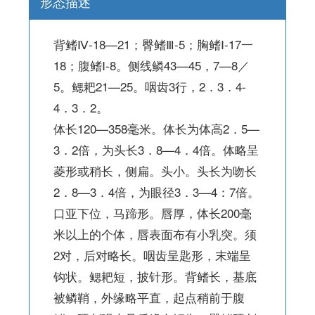
形态描述
背鳍Ⅳ-18—21；臀鳍Ⅲ-5；胸鳍Ⅰ-17一
18；腹鳍Ⅰ-8。侧线鳞43—45，7—8／
5。鳃耙21—25。咽齿3行，2．3．4-
4．3．2。
体长120—358毫米。体长为体高2．5—
3．2倍，为头长3．8—4．4倍。体略呈
菱形或稍长，侧扁。头小。头长为吻长
2．8—3．4倍，为眼径3．3—4：7倍。
口亚下位，马蹄形。唇厚，体长200毫
米以上的个体，唇表面布有小乳突。须
2对，后对略长。咽齿呈匙形，末端呈
钩状。鳃耙短，披针形。背鳍长，基底
被鳞鞘，外缘略平直，起点稍前于腹