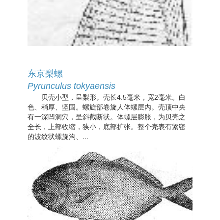
东京梨螺
Pyrunculus tokyaensis
贝壳小型，呈梨形。壳长4.5毫米，宽2毫米。白
色、稍厚、坚固。螺旋部卷旋人体螺层内。壳顶中央
有一深凹洞穴，呈斜截断状。体螺层膨胀，为贝壳之
全长，上部收缩，狭小，底部扩张。整个壳表有紧密
的波纹状螺旋沟、...