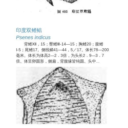
印度双鳍鲳
Psenes indicus
背鳍Ⅻ，15；臀鳍Ⅲ-14—15；胸鳍20；腹鳍
Ⅰ-5；尾鳍17。侧线鳞41—44，5／17。体长78—200
毫米。体长为体高2—2．3倍，为头长2．9—3．7
倍。体呈卵圆形，侧扁，背腹缘皆钝圆。头中...