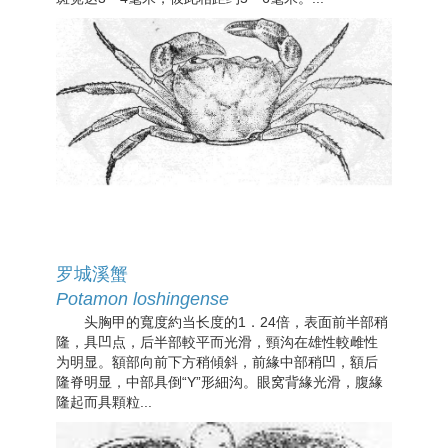
罗城溪蟹
Potamon loshingense
头胸甲的寬度約当长度的1．24倍，表面前半部稍
隆，具凹点，后半部較平而光滑，頸沟在雄性較雌性
为明显。額部向前下方稍傾斜，前緣中部稍凹，額后
隆脊明显，中部具倒“Y”形細沟。眼窝背緣光滑，腹緣
隆起而具顆粒...